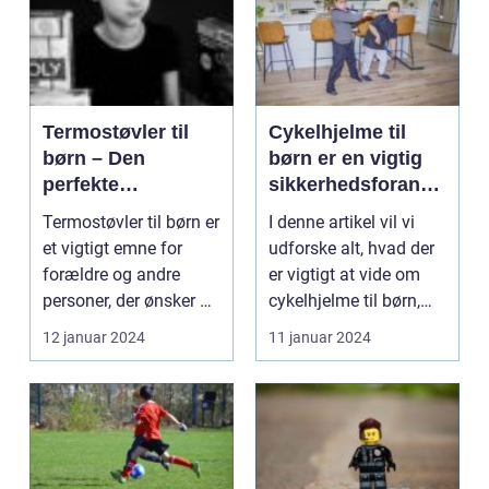
Termostøvler til
Cykelhjelme til
børn – Den
børn er en vigtig
perfekte
sikkerhedsforanst
beskyttelse til
altning, der
Termostøvler til børn er
I denne artikel vil vi
aktive
beskytter vores
et vigtigt emne for
udforske alt, hvad der
ynglingsfødder
elskede små, når
forældre og andre
er vigtigt at vide om
de cykler
personer, der ønsker at
cykelhjelme til børn,
sikre, at der...
herunder d...
12 januar 2024
11 januar 2024