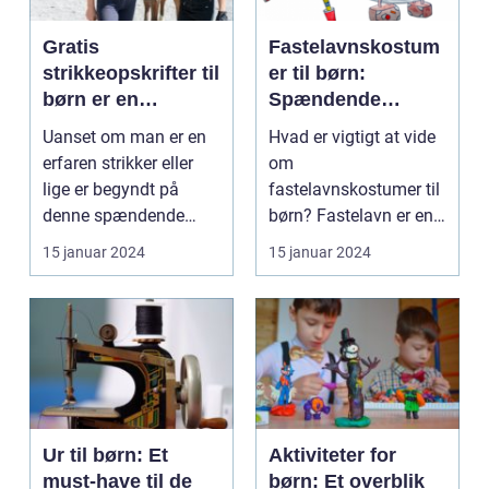
Gratis
Fastelavnskostum
strikkeopskrifter til
er til børn:
børn er en
Spændende
fantastisk
muligheder og
Uanset om man er en
Hvad er vigtigt at vide
ressource for
historisk udvikling
erfaren strikker eller
om
forældre og
lige er begyndt på
fastelavnskostumer til
bedsteforældre,
denne spændende
børn? Fastelavn er en
som ønsker at
hobby, er der et væld ...
populær tradition i
15 januar 2024
15 januar 2024
skabe skønne og
mange la...
personlige
strikkede stykker
tøj til deres små
guldklumper
Ur til børn: Et
Aktiviteter for
must-have til de
børn: Et overblik