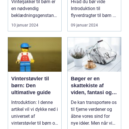
Vinterjakker til børn er
Hvad du bør vide
en nødvendig
Introduktion til
beklædningsgenstand
flyverdragter til børn ...
for at bevare varmen
10 januar 2024
09 januar 2024
og besk...
Vinterstøvler til
Bøger er en
børn: Den
skattekiste af
ultimative guide
viden, fantasi og
inspiration
Introduktion: I denne
De kan transportere os
artikel vil vi dykke ned i
til fjerne verdener og
universet af
åbne vores sind for
vinterstøvler til børn og
nye idéer. Men når vi