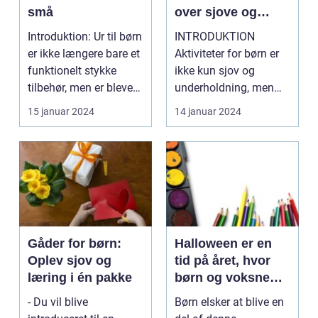
små
over sjove og
lærerige
Introduktion: Ur til børn
INTRODUKTION
muligheder
er ikke længere bare et
Aktiviteter for børn er
funktionelt stykke
ikke kun sjov og
tilbehør, men er blevet
underholdning, men
en popu...
også en vigtig del af
15 januar 2024
14 januar 2024
dere...
Gåder for børn:
Halloween er en
Oplev sjov og
tid på året, hvor
læring i én pakke
børn og voksne
kan have det sjovt
- Du vil blive
Børn elsker at blive en
med at klæde sig