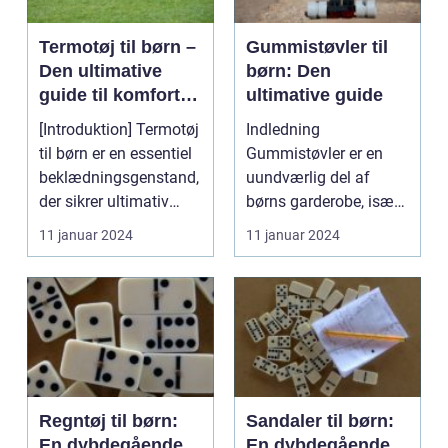
Termotøj til børn –
Gummistøvler til
Den ultimative
børn: Den
guide til komfort
ultimative guide
og varme i den
[Introduktion] Termotøj
Indledning
kolde årstid
til børn er en essentiel
Gummistøvler er en
beklædningsgenstand,
uundværlig del af
der sikrer ultimativ
børns garderobe, især
komfort ...
når det kommer til
11 januar 2024
11 januar 2024
udendørs a...
Regntøj til børn:
Sandaler til børn:
En dybdegående
En dybdegående