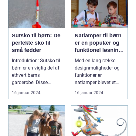
Sutsko til børn: De
Natlamper til børn
perfekte sko til
er en populær og
små fødder
funktionel løsning
til at skabe
Introduktion: Sutsko til
Med en lang række
tryghed og hygge i
børn er en vigtig del af
designmuligheder og
børneværelser
ethvert barns
funktioner er
garderobe. Disse
natlamper blevet et
behagelige og varme...
uundværligt element i
16 januar 2024
16 januar 2024
mange ...