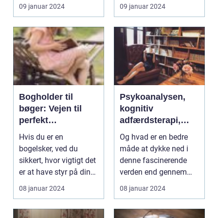
udforske alt...
har mange bø...
09 januar 2024
09 januar 2024
Bogholder til
Psykoanalysen,
bøger: Vejen til
kognitiv
perfekt
adfærdsterapi,
organisering og
humanistisk
Hvis du er en
Og hvad er en bedre
opbevaring af dine
psykologi – disse
bogelsker, ved du
måde at dykke ned i
bøger
er blot nogle af de
sikkert, hvor vigtigt det
denne fascinerende
mange forskellige
er at have styr på dine
verden end gennem
skoler og tilgange
bøger. En "boghold...
psykologi bøger? I
08 januar 2024
08 januar 2024
inden for
denn...
psykologi