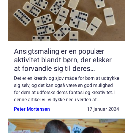
Ansigtsmaling er en populær
aktivitet blandt børn, der elsker
at forvandle sig til deres
yndlingsfigurer eller dyr
Det er en kreativ og sjov måde for børn at udtrykke
sig selv, og det kan også være en god mulighed
for dem at udforske deres fantasi og kreativitet. I
denne artikel vil vi dykke ned i verden af
ansigtsmaling til børn og se nærmere på, hvad der
Peter Mortensen
17 januar 2024
er vig...