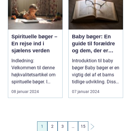
Spirituelle bøger –
Baby bøger: En
En rejse ind i
guide til forældre
sjælens verden
og dem, der er
interesseret i dette
Indledning:
Introduktion til baby
emne
Velkommen til denne
bøger Baby bøger er en
højkvalitetsartikel om
vigtig del af et barns
spirituelle bøger. I
tidlige udvikling. Disse
denne artikel vil vi ud...
bøger ...
08 januar 2024
07 januar 2024
1
2
3
…
15