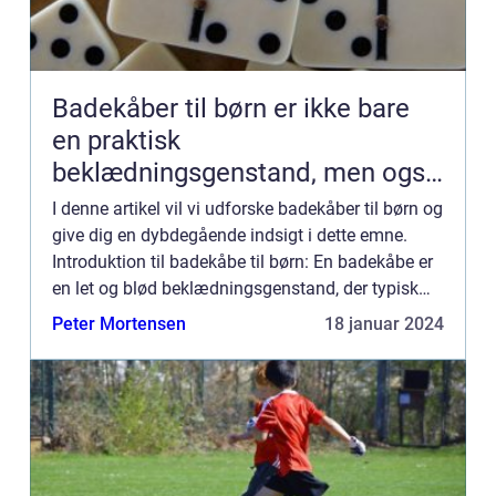
Badekåber til børn er ikke bare
en praktisk
beklædningsgenstand, men også
en kilde til hygge og komfort
I denne artikel vil vi udforske badekåber til børn og
give dig en dybdegående indsigt i dette emne.
Introduktion til badekåbe til børn: En badekåbe er
en let og blød beklædningsgenstand, der typisk
bæres efter et bad, svømmetur eller blot som en
Peter Mortensen
18 januar 2024
hygg...