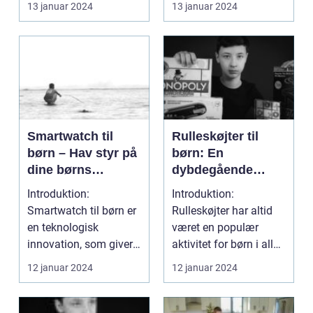
13 januar 2024
13 januar 2024
omk...
vigt...
Smartwatch til
Rulleskøjter til
børn – Hav styr på
børn: En
dine børns
dybdegående
sikkerhed og
guide
Introduktion:
Introduktion:
velbefindende
Smartwatch til børn er
Rulleskøjter har altid
en teknologisk
været en populær
innovation, som giver
aktivitet for børn i alle
forældre en ny måde
aldre. De giver mul...
12 januar 2024
12 januar 2024
at hol...