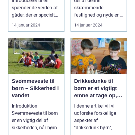
introduceret til en
del af denne
ud i fantasifulde
spændende verden af
skræmmende
kostumer
gåder, der er specielt
festlighed og nyde en
designet til børn. Vi ...
aften fyldt med slik og
14 januar 2024
14 januar 2024
spøgel...
Svømmeveste til
Drikkedunke til
børn – Sikkerhed i
børn er et vigtigt
vandet
emne at tage op,
da det handler om
Introduktion
I denne artikel vil vi
at sikre at vores
Svømmeveste til børn
udforske forskellige
børn forbliver
er en vigtig del af
aspekter af
hydrerede og
sikkerheden, når børn
"drikkedunk børn",
sunde
opholder sig i eller
herunder hvad der er