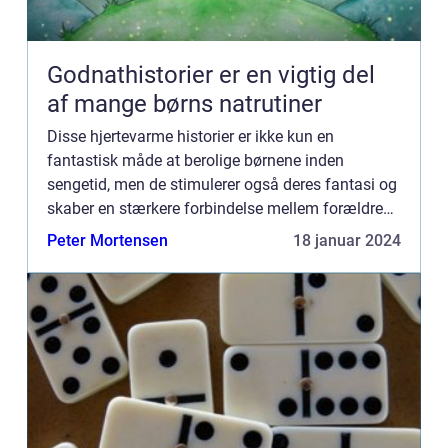
Godnathistorier er en vigtig del
af mange børns natrutiner
Disse hjertevarme historier er ikke kun en
fantastisk måde at berolige børnene inden
sengetid, men de stimulerer også deres fantasi og
skaber en stærkere forbindelse mellem forældre
og børn. I denne artikel vil vi dykke ned i verdenen
Peter Mortensen
18 januar 2024
af godnathistor...