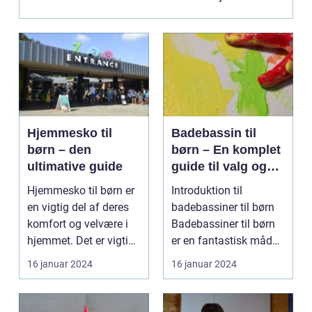
vigtigt at vælge en...
Hjemmesko til
Badebassin til
børn – den
børn – En komplet
ultimative guide
guide til valg og
brug
Hjemmesko til børn er
Introduktion til
en vigtig del af deres
badebassiner til børn
komfort og velvære i
Badebassiner til børn
hjemmet. Det er vigtigt
er en fantastisk måde
at vælge d...
at skabe underho...
16 januar 2024
16 januar 2024