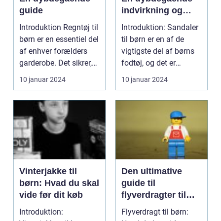
guide
indvirkning og
udvikling over tid
Introduktion Regntøj til
Introduktion: Sandaler
børn er en essentiel del
til børn er en af de
af enhver forælders
vigtigste del af børns
garderobe. Det sikrer,
fodtøj, og det er
at vor...
afgørende at v...
10 januar 2024
10 januar 2024
Vinterjakke til
Den ultimative
børn: Hvad du skal
guide til
vide før dit køb
flyverdragter til
børn
Introduktion:
Flyverdragt til børn: