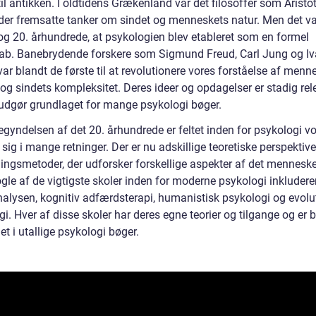
til antikken. I oldtidens Grækenland var det filosoffer som Aristo
 der fremsatte tanker om sindet og menneskets natur. Men det var
 og 20. århundrede, at psykologien blev etableret som en formel
ab. Banebrydende forskere som Sigmund Freud, Carl Jung og I
ar blandt de første til at revolutionere vores forståelse af menn
g sindets kompleksitet. Deres ideer og opdagelser er stadig rele
udgør grundlaget for mange psykologi bøger.
egyndelsen af det 20. århundrede er feltet inden for psykologi v
 sig i mange retninger. Der er nu adskillige teoretiske perspektiv
ingsmetoder, der udforsker forskellige aspekter af det menneske
gle af de vigtigste skoler inden for moderne psykologi inkludere
alysen, kognitiv adfærdsterapi, humanistisk psykologi og evol
i. Hver af disse skoler har deres egne teorier og tilgange og er b
t i utallige psykologi bøger.