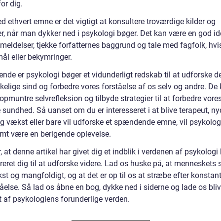
or dig.
 ethvert emne er det vigtigt at konsultere troværdige kilder og
er, når man dykker ned i psykologi bøger. Det kan være en god id
meldelser, tjekke forfatternes baggrund og tale med fagfolk, hvi
ål eller bekymringer.
 ende er psykologi bøger et vidunderligt redskab til at udforske d
elige sind og forbedre vores forståelse af os selv og andre. De 
 opmuntre selvrefleksion og tilbyde strategier til at forbedre vore
sundhed. Så uanset om du er interesseret i at blive terapeut, ny
ig vækst eller bare vil udforske et spændende emne, vil psykolog
omt være en berigende oplevelse.
, at denne artikel har givet dig et indblik i verdenen af psykologi
reret dig til at udforske videre. Lad os huske på, at menneskets 
t og mangfoldigt, og at det er op til os at stræbe efter konstan
åelse. Så lad os åbne en bog, dykke ned i siderne og lade os bli
et af psykologiens forunderlige verden.