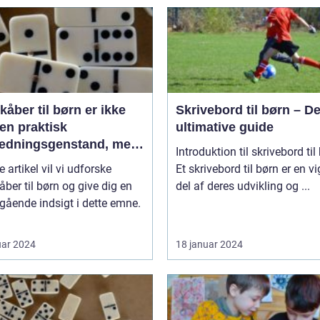
åber til børn er ikke
Skrivebord til børn – D
en praktisk
ultimative guide
ædningsgenstand, men
Introduktion til skrivebord til
en kilde til hygge og
e artikel vil vi udforske
Et skrivebord til børn er en vi
ort
ber til børn og give dig en
del af deres udvikling og ...
ående indsigt i dette emne.
uar 2024
18 januar 2024