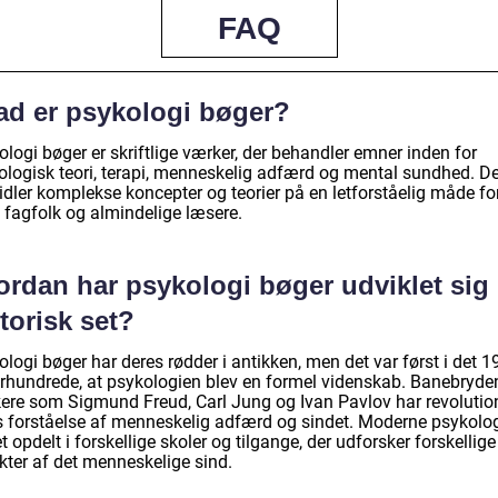
FAQ
ad er psykologi bøger?
logi bøger er skriftlige værker, der behandler emner inden for
ologisk teori, terapi, menneskelig adfærd og mental sundhed. D
idler komplekse koncepter og teorier på en letforståelig måde fo
 fagfolk og almindelige læsere.
ordan har psykologi bøger udviklet sig
torisk set?
logi bøger har deres rødder i antikken, men det var først i det 1
århundrede, at psykologien blev en formel videnskab. Banebryd
kere som Sigmund Freud, Carl Jung og Ivan Pavlov har revolutio
s forståelse af menneskelig adfærd og sindet. Moderne psykolog
t opdelt i forskellige skoler og tilgange, der udforsker forskellige
kter af det menneskelige sind.