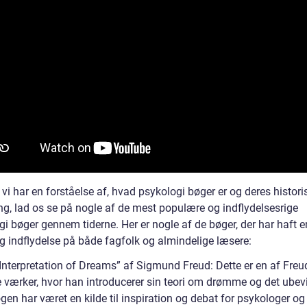
vi har en forståelse af, hvad psykologi bøger er og deres histori
ng, lad os se på nogle af de mest populære og indflydelsesrige
i bøger gennem tiderne. Her er nogle af de bøger, der har haft e
ig indflydelse på både fagfolk og almindelige læsere:
 Interpretation of Dreams” af Sigmund Freud: Dette er en af Fre
 værker, hvor han introducerer sin teori om drømme og det ubev
gen har været en kilde til inspiration og debat for psykologer og