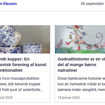
n Klausen
26 september
mik kopper: En
Godnathistorier er en v
onisk forening af kunst
del af mange børns
nktionalitet
natrutiner
id, hvor masseproduktion
Disse hjertevarme historier e
rer, står keramik kopper
kun en fantastisk måde at be
 frisk pust af autenticite...
børnene inden sengetid, men 
ust 2025
18 januar 2024