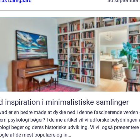
ias Damgaard
30 september
d inspiration i minimalistiske samlinger
vad er en bedre måde at dykke ned i denne fascinerende verden
m psykologi bøger? I denne artikel vil vi udforske betydningen 
logi bøger og deres historiske udvikling. Vi vil også præsentere
ogle af de mest populære og in...