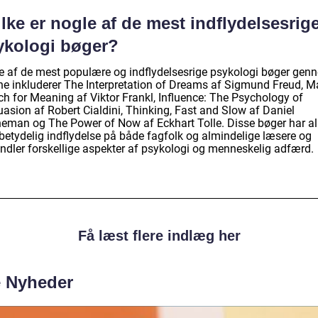
lke er nogle af de mest indflydelsesrig
ykologi bøger?
e af de mest populære og indflydelsesrige psykologi bøger gen
rne inkluderer The Interpretation of Dreams af Sigmund Freud, 
ch for Meaning af Viktor Frankl, Influence: The Psychology of
uasion af Robert Cialdini, Thinking, Fast and Slow af Daniel
eman og The Power of Now af Eckhart Tolle. Disse bøger har al
 betydelig indflydelse på både fagfolk og almindelige læsere og
ndler forskellige aspekter af psykologi og menneskelig adfærd.
Få læst flere indlæg her
e Nyheder