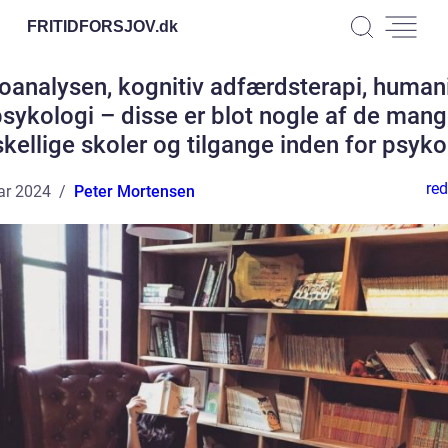
FRITIDFORSJOV.
dk
oanalysen, kognitiv adfærdsterapi, humani
sykologi – disse er blot nogle af de man
skellige skoler og tilgange inden for psyko
red
ar 2024
Peter Mortensen