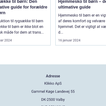
ække til børn: Den
Hjemmesko til børn – d
ative guide for forældre
ultimative guide
ørn
Hjemmesko til børn er en vigt
uktion til rygsække til børn
af deres komfort og velvære 
ke til børn er ikke blot en
hjemmet. Det er vigtigt at v
sk måde for dem at trans...
d...
uar 2024
16 januar 2024
Adresse