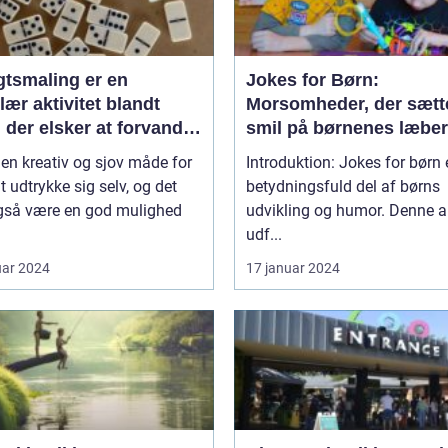
gtsmaling er en
Jokes for Børn:
ær aktivitet blandt
Morsomheder, der sætt
 der elsker at forvandle
smil på børnenes læber
il deres yndlingsfigurer
 en kreativ og sjov måde for
Introduktion: Jokes for børn 
 dyr
t udtrykke sig selv, og det
betydningsfuld del af børns
gså være en god mulighed
udvikling og humor. Denne ar
udf...
uar 2024
17 januar 2024