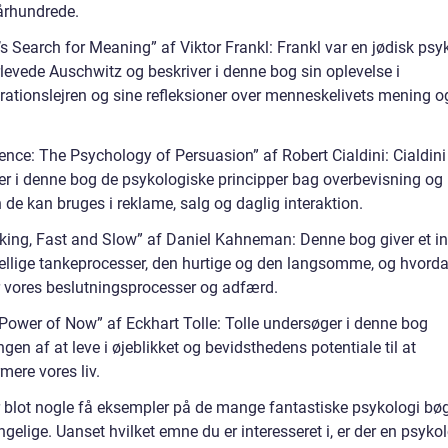
 århundrede.
s Search for Meaning” af Viktor Frankl: Frankl var en jødisk psyk
rlevede Auschwitz og beskriver i denne bog sin oplevelse i
rationslejren og sine refleksioner over menneskelivets mening o
uence: The Psychology of Persuasion” af Robert Cialdini: Cialdini
er i denne bog de psykologiske principper bag overbevisning og
de kan bruges i reklame, salg og daglig interaktion.
nking, Fast and Slow” af Daniel Kahneman: Denne bog giver et ind
kellige tankeprocesser, den hurtige og den langsomme, og hvord
r vores beslutningsprocesser og adfærd.
 Power of Now” af Eckhart Tolle: Tolle undersøger i denne bog
gen af at leve i øjeblikket og bevidsthedens potentiale til at
mere vores liv.
r blot nogle få eksempler på de mange fantastiske psykologi bøg
ngelige. Uanset hvilket emne du er interesseret i, er der en psyko