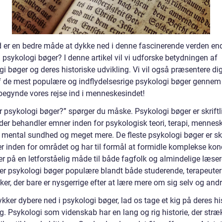
 er en bedre måde at dykke ned i denne fascinerende verden en
psykologi bøger? I denne artikel vil vi udforske betydningen af
i bøger og deres historiske udvikling. Vi vil også præsentere dig
f de mest populære og indflydelsesrige psykologi bøger gennem 
begynde vores rejse ind i menneskesindet!
r psykologi bøger?” spørger du måske. Psykologi bøger er skriftl
der behandler emner inden for psykologisk teori, terapi, mennesk
 mental sundhed og meget mere. De fleste psykologi bøger er sk
er inden for området og har til formål at formidle komplekse kon
er på en letforståelig måde til både fagfolk og almindelige læser
 er psykologi bøger populære blandt både studerende, terapeuter
r, der bare er nysgerrige efter at lære mere om sig selv og andr
ykker dybere ned i psykologi bøger, lad os tage et kig på deres hi
g. Psykologi som videnskab har en lang og rig historie, der stræ