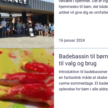
velvære i hjemmet. Det er vigt
hjemmesko til børn, der både
artikel vil give dig en omfa
børn” o...
16 januar 2024
Badebassin til bør
til valg og brug
Introduktion til badebassiner 
en fantastisk måde at skabe
varme sommerdage. Et badeb
oplevelse for børn i alle aldre
mange timers s...