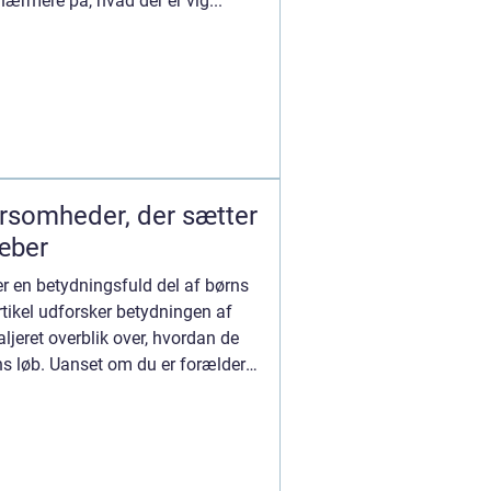
nærmere på, hvad der er vig...
rsomheder, der sætter
æber
er en betydningsfuld del af børns
tikel udforsker betydningen af
taljeret overblik over, hvordan de
ns løb. Uanset om du er forælder,