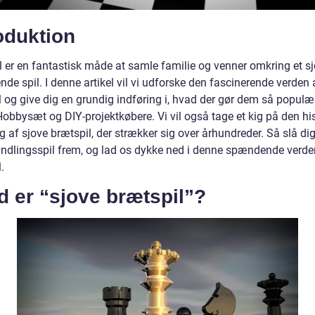
oduktion
l er en fantastisk måde at samle familie og venner omkring et sj
e spil. I denne artikel vil vi udforske den fascinerende verden 
l og give dig en grundig indføring i, hvad der gør dem så populæ
Hobbysæt og DIY-projektkøbere. Vi vil også tage et kig på den hi
g af sjove brætspil, der strækker sig over århundreder. Så slå dig
 yndlingsspil frem, og lad os dykke ned i denne spændende verde
.
 er “sjove brætspil”?