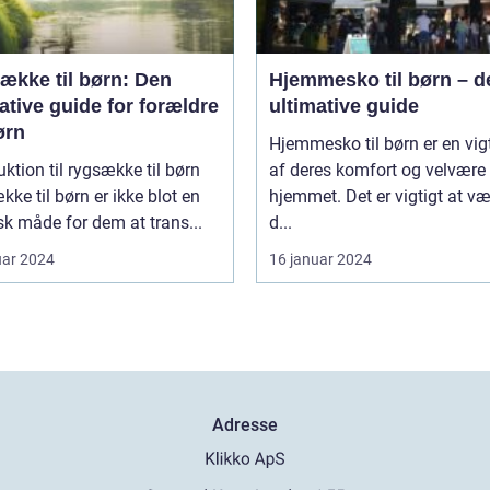
ække til børn: Den
Hjemmesko til børn – d
ative guide for forældre
ultimative guide
ørn
Hjemmesko til børn er en vigt
uktion til rygsække til børn
af deres komfort og velvære 
ke til børn er ikke blot en
hjemmet. Det er vigtigt at v
sk måde for dem at trans...
d...
uar 2024
16 januar 2024
Adresse