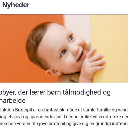
e Nyheder
byer, der lærer børn tålmodighed og
marbejde
duktion Brætspil er en fantastisk måde at samle familie og venn
ng et sjovt og spændende spil. I denne artikel vil vi udforske de
nerende verden af sjove brætspil og give dig en grundig indføring