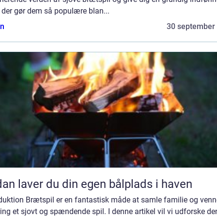
 der gør dem så populære blan...
n
30 september
an laver du din egen bålplads i haven
duktion Brætspil er en fantastisk måde at samle familie og venn
ng et sjovt og spændende spil. I denne artikel vil vi udforske de