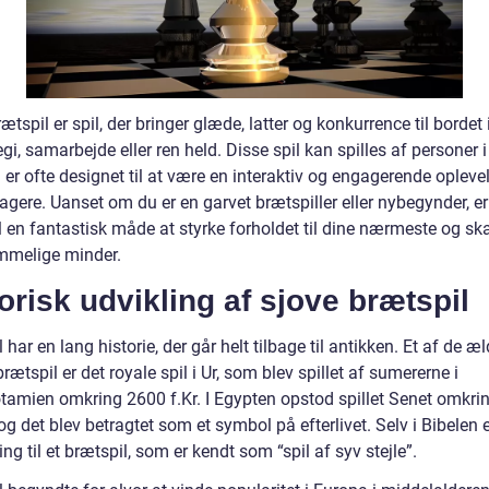
ætspil er spil, der bringer glæde, latter og konkurrence til bordet
egi, samarbejde eller ren held. Disse spil kan spilles af personer i
 er ofte designet til at være en interaktiv og engagerende opleve
tagere. Uanset om du er en garvet brætspiller eller nybegynder, er
l en fantastisk måde at styrke forholdet til dine nærmeste og sk
mmelige minder.
orisk udvikling af sjove brætspil
 har en lang historie, der går helt tilbage til antikken. Et af de æ
rætspil er det royale spil i Ur, som blev spillet af sumererne i
amien omkring 2600 f.Kr. I Egypten opstod spillet Senet omkri
, og det blev betragtet som et symbol på efterlivet. Selv i Bibelen 
ng til et brætspil, som er kendt som “spil af syv stejle”.