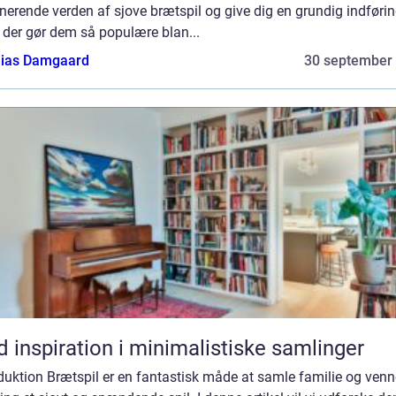
nerende verden af sjove brætspil og give dig en grundig indføring
 der gør dem så populære blan...
ias Damgaard
30 september
d inspiration i minimalistiske samlinger
duktion Brætspil er en fantastisk måde at samle familie og venn