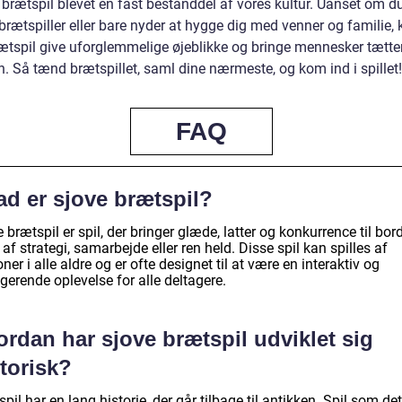
 brætspil blevet en fast bestanddel af vores kultur. Uanset om du
brætspiller eller bare nyder at hygge dig med venner og familie, 
rætspil give uforglemmelige øjeblikke og bringe mennesker tætte
 Så tænd brætspillet, saml dine nærmeste, og kom ind i spillet!
FAQ
ad er sjove brætspil?
 brætspil er spil, der bringer glæde, latter og konkurrence til bord
af strategi, samarbejde eller ren held. Disse spil kan spilles af
ner i alle aldre og er ofte designet til at være en interaktiv og
erende oplevelse for alle deltagere.
rdan har sjove brætspil udviklet sig
torisk?
pil har en lang historie, der går tilbage til antikken. Spil som det