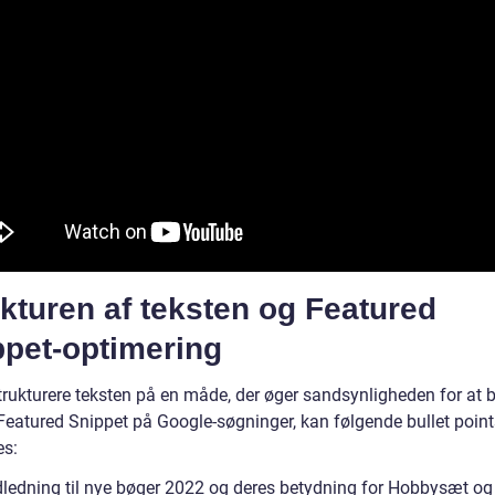
kturen af teksten og Featured
ppet-optimering
trukturere teksten på en måde, der øger sandsynligheden for at bl
Featured Snippet på Google-søgninger, kan følgende bullet point
s:
dledning til nye bøger 2022 og deres betydning for Hobbysæt og