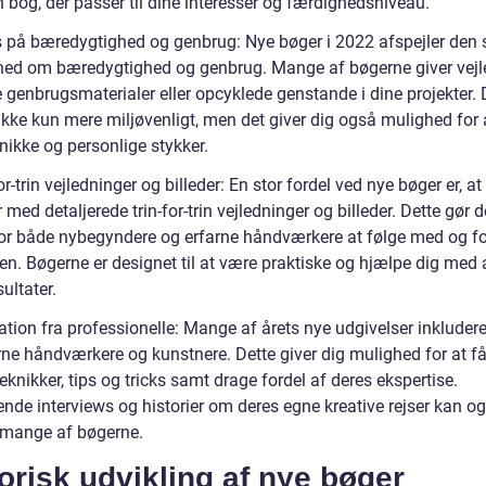
n bog, der passer til dine interesser og færdighedsniveau.
 på bæredygtighed og genbrug: Nye bøger i 2022 afspejler den 
hed om bæredygtighed og genbrug. Mange af bøgerne giver vejl
 genbrugsmaterialer eller opcyklede genstande i dine projekter. 
ikke kun mere miljøvenligt, men det giver dig også mulighed for 
nikke og personlige stykker.
or-trin vejledninger og billeder: En stor fordel ved nye bøger er, at
ed detaljerede trin-for-trin vejledninger og billeder. Dette gør d
 for både nybegyndere og erfarne håndværkere at følge med og f
en. Bøgerne er designet til at være praktiske og hjælpe dig med
ultater.
ation fra professionelle: Mange af årets nye udgivelser inkludere
rne håndværkere og kunstnere. Dette giver dig mulighed for at få
teknikker, tips og tricks samt drage fordel af deres ekspertise.
ende interviews og historier om deres egne kreative rejser kan o
i mange af bøgerne.
orisk udvikling af nye bøger