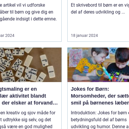
en kilde til hygge og
e artikel vil vi udforske
Et skrivebord til børn er en vi
ort
ber til børn og give dig en
del af deres udvikling og ...
ående indsigt i dette emne.
uar 2024
18 januar 2024
gtsmaling er en
Jokes for Børn:
ær aktivitet blandt
Morsomheder, der sætt
 der elsker at forvandle
smil på børnenes læber
il deres yndlingsfigurer
 en kreativ og sjov måde for
Introduktion: Jokes for børn 
 dyr
t udtrykke sig selv, og det
betydningsfuld del af børns
gså være en god mulighed
udvikling og humor. Denne ar