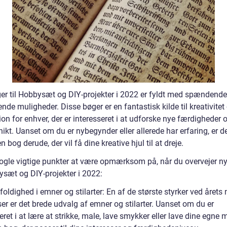
er til Hobbysæt og DIY-projekter i 2022 er fyldt med spændend
ende muligheder. Disse bøger er en fantastisk kilde til kreativitet
on for enhver, der er interesseret i at udforske nye færdigheder
ikt. Uanset om du er nybegynder eller allerede har erfaring, er de
en bog derude, der vil få dine kreative hjul til at dreje.
nogle vigtige punkter at være opmærksom på, når du overvejer n
ysæt og DIY-projekter i 2022:
ldighed i emner og stilarter: En af de største styrker ved årets 
er er det brede udvalg af emner og stilarter. Uanset om du er
eret i at lære at strikke, male, lave smykker eller lave dine egne 