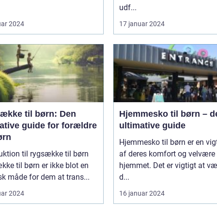
udf...
uar 2024
17 januar 2024
ække til børn: Den
Hjemmesko til børn – d
ative guide for forældre
ultimative guide
ørn
Hjemmesko til børn er en vigt
uktion til rygsække til børn
af deres komfort og velvære 
ke til børn er ikke blot en
hjemmet. Det er vigtigt at v
sk måde for dem at trans...
d...
uar 2024
16 januar 2024