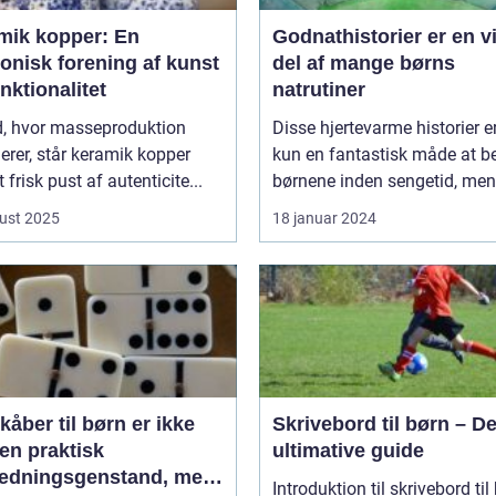
mik kopper: En
Godnathistorier er en v
onisk forening af kunst
del af mange børns
nktionalitet
natrutiner
id, hvor masseproduktion
Disse hjertevarme historier e
rer, står keramik kopper
kun en fantastisk måde at be
 frisk pust af autenticite...
børnene inden sengetid, men 
ust 2025
18 januar 2024
åber til børn er ikke
Skrivebord til børn – D
en praktisk
ultimative guide
ædningsgenstand, men
Introduktion til skrivebord til