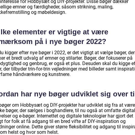
interesse for Hobbysæt og DIY-projekter. Disse bøger dækker
kellige emner og færdigheder, såsom strikning, maling,
kefremstilling og møbeldesign.
lke elementer er vigtige at være
mærksom på i nye bøger 2022?
u kigger efter nye bøger i 2022, er det vigtigt at vælge bøger, der
r et bredt udvalg af emner og stilarter. Bøger, der fokuserer på
dygtighed og genbrug, er også et plus. Desuden skal du kigge ef
, der tilbyder trin-for-trin vejledninger med billeder samt inspirat
erfarne håndværkere og kunstnere.
rdan har nye bøger udviklet sig over t
bøger om Hobbysæt og DIY-projekter har udviklet sig fra at være
ke bøger, der sælges i boghandlere, til nu også at omfatte digita
elser og e-bøger. Internettet og digitale teknologier har gjort det
t for folk at få adgang til en bred vifte af DIY-inspiration og
dninger online. Dette giver større fleksibilitet og adgang til inspir
som helst og hvor som helst.