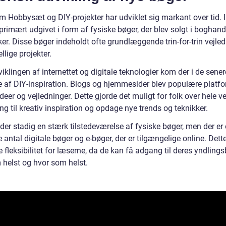
m Hobbysæt og DIY-projekter har udviklet sig markant over tid. I
primært udgivet i form af fysiske bøger, der blev solgt i boghandl
ker. Disse bøger indeholdt ofte grundlæggende trin-for-trin vejle
ellige projekter.
klingen af internettet og digitale teknologier kom der i de sener
e af DIY-inspiration. Blogs og hjemmesider blev populære platfor
ideer og vejledninger. Dette gjorde det muligt for folk over hele v
g til kreativ inspiration og opdage nye trends og teknikker.
 der stadig en stærk tilstedeværelse af fysiske bøger, men der er
 antal digitale bøger og e-bøger, der er tilgængelige online. Dette
e fleksibilitet for læserne, da de kan få adgang til deres yndling
 helst og hvor som helst.