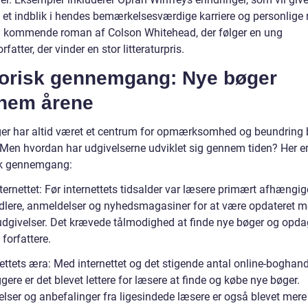
 et indblik i hendes bemærkelsesværdige karriere og personlige r
 kommende roman af Colson Whitehead, der følger en ung
fatter, der vinder en stor litteraturpris.
torisk gennemgang: Nye bøger
nem årene
er har altid været et centrum for opmærksomhed og beundring 
 Men hvordan har udgivelserne udviklet sig gennem tiden? Her er
sk gennemgang:
ternettet: Før internettets tidsalder var læsere primært afhængig
lere, anmeldelser og nyhedsmagasiner for at være opdateret m
udgivelser. Det krævede tålmodighed at finde nye bøger og opd
forfattere.
ettets æra: Med internettet og det stigende antal online-boghand
ere er det blevet lettere for læsere at finde og købe nye bøger.
lser og anbefalinger fra ligesindede læsere er også blevet mere