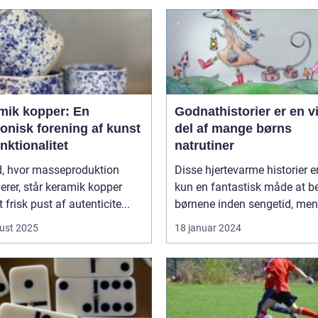
mik kopper: En
Godnathistorier er en v
onisk forening af kunst
del af mange børns
nktionalitet
natrutiner
id, hvor masseproduktion
Disse hjertevarme historier e
rer, står keramik kopper
kun en fantastisk måde at be
 frisk pust af autenticite...
børnene inden sengetid, men 
ust 2025
18 januar 2024