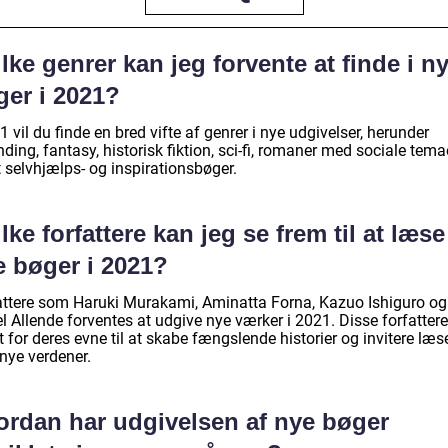
lke genrer kan jeg forvente at finde i n
ger i 2021?
1 vil du finde en bred vifte af genrer i nye udgivelser, herunder
ing, fantasy, historisk fiktion, sci-fi, romaner med sociale tema
 selvhjælps- og inspirationsbøger.
lke forfattere kan jeg se frem til at læse
e bøger i 2021?
attere som Haruki Murakami, Aminatta Forna, Kazuo Ishiguro og
l Allende forventes at udgive nye værker i 2021. Disse forfattere
 for deres evne til at skabe fængslende historier og invitere læs
 nye verdener.
ordan har udgivelsen af nye bøger