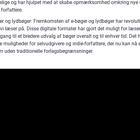
elige og har hjulpet med at skabe opmærksomhed omkring nye
forfattere.
er og lydbøger: Fremkomsten af e-bøger og lydbøger har revolut
i læser på. Disse digitale formater har gjort det muligt for læse
ang til et bredere udvalg af bøger overalt og til enhver tid. Det
e muligheder for selvudgivere og indie-forfattere, der nu kan nå e
m uden traditionelle forlagsbegrænsninger.