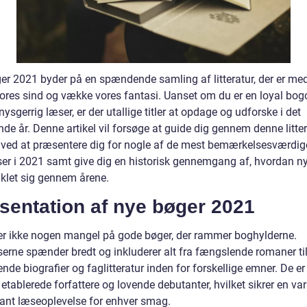
er 2021 byder på en spændende samling af litteratur, der er med 
vores sind og vække vores fantasi. Uanset om du er en loyal bo
 nysgerrig læser, er der utallige titler at opdage og udforske i det
e år. Denne artikel vil forsøge at guide dig gennem denne litte
t ved at præsentere dig for nogle af de mest bemærkelsesværdig
ser i 2021 samt give dig en historisk gennemgang af, hvordan n
iklet sig gennem årene.
sentation af nye bøger 2021
 der ikke nogen mangel på gode bøger, der rammer boghylderne.
serne spænder bredt og inkluderer alt fra fængslende romaner ti
ende biografier og faglitteratur inden for forskellige emner. De er
etablerede forfattere og lovende debutanter, hvilket sikrer en var
sant læseoplevelse for enhver smag.