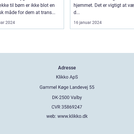
ke til børn er ikke blot en
hjemmet. Det er vigtigt at v
sk måde for dem at trans...
d...
uar 2024
16 januar 2024
Adresse
web:
www.klikko.dk