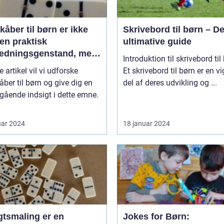
åber til børn er ikke
Skrivebord til børn – D
en praktisk
ultimative guide
ædningsgenstand, men
Introduktion til skrivebord til
en kilde til hygge og
e artikel vil vi udforske
Et skrivebord til børn er en vi
ort
ber til børn og give dig en
del af deres udvikling og ...
ående indsigt i dette emne.
uar 2024
18 januar 2024
gtsmaling er en
Jokes for Børn: