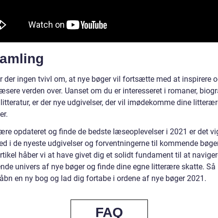
amling
r der ingen tvivl om, at nye bøger vil fortsætte med at inspirere 
æsere verden over. Uanset om du er interesseret i romaner, biogr
glitteratur, er der nye udgivelser, der vil imødekomme dine litter
er.
ære opdateret og finde de bedste læseoplevelser i 2021 er det vig
ed i de nyeste udgivelser og forventningerne til kommende bøge
tikel håber vi at have givet dig et solidt fundament til at naviger
de univers af nye bøger og finde dine egne litterære skatte. Så
 åbn en ny bog og lad dig fortabe i ordene af nye bøger 2021.
FAQ