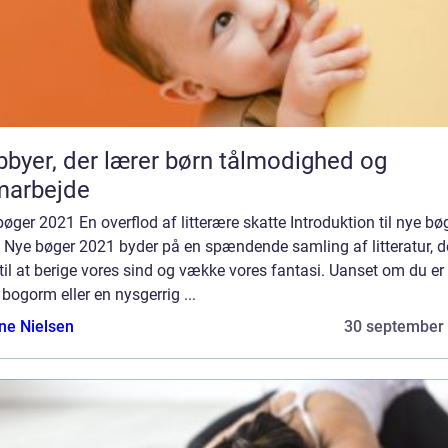
byer, der lærer børn tålmodighed og
marbejde
øger 2021 En overflod af litterære skatte Introduktion til nye bø
 Nye bøger 2021 byder på en spændende samling af litteratur, de
il at berige vores sind og vække vores fantasi. Uanset om du er
 bogorm eller en nysgerrig ...
ine Nielsen
30 september