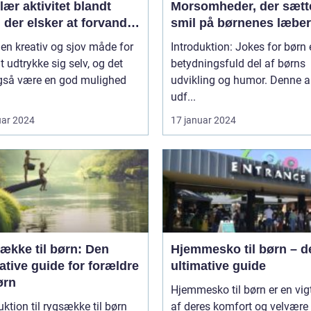
ær aktivitet blandt
Morsomheder, der sætt
 der elsker at forvandle
smil på børnenes læber
il deres yndlingsfigurer
 en kreativ og sjov måde for
Introduktion: Jokes for børn 
 dyr
t udtrykke sig selv, og det
betydningsfuld del af børns
gså være en god mulighed
udvikling og humor. Denne ar
udf...
uar 2024
17 januar 2024
ække til børn: Den
Hjemmesko til børn – d
ative guide for forældre
ultimative guide
ørn
Hjemmesko til børn er en vigt
uktion til rygsække til børn
af deres komfort og velvære 