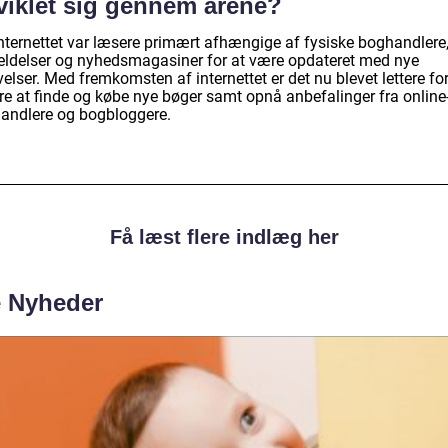
viklet sig gennem årene?
internettet var læsere primært afhængige af fysiske boghandlere
ldelser og nyhedsmagasiner for at være opdateret med nye
elser. Med fremkomsten af internettet er det nu blevet lettere fo
re at finde og købe nye bøger samt opnå anbefalinger fra online
andlere og bogbloggere.
Få læst flere indlæg her
e Nyheder