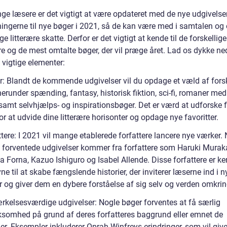
ge læsere er det vigtigt at være opdateret med de nye udgivelse
ningerne til nye bøger i 2021, så de kan være med i samtalen o
ge litterære skatte. Derfor er det vigtigt at kende til de forskellige
re og de mest omtalte bøger, der vil præge året. Lad os dykke ne
 vigtige elementer:
r: Blandt de kommende udgivelser vil du opdage et væld af forsk
herunder spænding, fantasy, historisk fiktion, sci-fi, romaner med
samt selvhjælps- og inspirationsbøger. Det er værd at udforske f
or at udvide dine litterære horisonter og opdage nye favoritter.
tere: I 2021 vil mange etablerede forfattere lancere nye værker. 
 forventede udgivelser kommer fra forfattere som Haruki Murak
 Forna, Kazuo Ishiguro og Isabel Allende. Disse forfattere er ke
ne til at skabe fængslende historier, der inviterer læserne ind i n
r og giver dem en dybere forståelse af sig selv og verden omkri
kelsesværdige udgivelser: Nogle bøger forventes at få særlig
omhed på grund af deres forfatteres baggrund eller emnet de
er. Eksempler inkluderer Oprah Winfreys erindringer, som vil giv