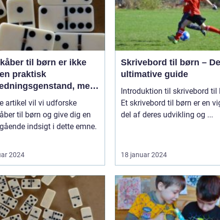
åber til børn er ikke
Skrivebord til børn – D
en praktisk
ultimative guide
ædningsgenstand, men
Introduktion til skrivebord til
en kilde til hygge og
e artikel vil vi udforske
Et skrivebord til børn er en vi
ort
ber til børn og give dig en
del af deres udvikling og ...
ående indsigt i dette emne.
uar 2024
18 januar 2024