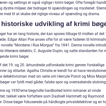
en og settings er også vigtige i krimi bøger. Ofte foregår handl
g dystre miljøer, der bidrager til spændingen og mysteriet. Ste
re med til at skabe det rigtige niveau af spænding og drama.
historiske udvikling af krimi bøg
ger har en lang historie, der kan spores tilbage til midten af det 
ede. Edgar Allan Poe anses ofte for at være faderen til krimina
 novelle “Mordene i Rue Morgue” fra 1841. Denne novelle intro
te litterære detektiv, C. Auguste Dupin, og satte standarden for
gende krimi bøger.
af det 19. og 20. århundrede udforskede krimi genren forskellige
rer og stilarter. Agatha Christie er kendt for at have revolutione
ke detektivroman med sin serie om Hercule Poirot og Miss Marpl
bøger var fyldt med gåder, falske spor og overraskende slutning
erne og 1930’erne begyndte hardboiled krimi romaner at vinde
itet, takket være forfattere som Dashiell Hammett og Raymond
r. Disse bøger fokuserede på hårdkogte privatdetektiver og en h