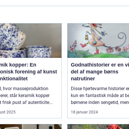
mik kopper: En
Godnathistorier er en v
onisk forening af kunst
del af mange børns
nktionalitet
natrutiner
id, hvor masseproduktion
Disse hjertevarme historier e
rer, står keramik kopper
kun en fantastisk måde at be
 frisk pust af autenticite...
børnene inden sengetid, men 
ust 2025
18 januar 2024