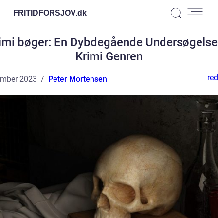
FRITIDFORSJOV.
dk
imi bøger: En Dybdegående Undersøgelse
Krimi Genren
red
ember 2023
Peter Mortensen