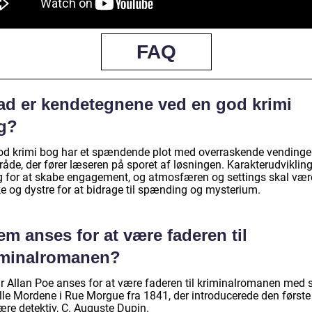
FAQ
ad er kendetegnene ved en god krimi
g?
od krimi bog har et spændende plot med overraskende vendinge
råde, der fører læseren på sporet af løsningen. Karakterudviklin
ig for at skabe engagement, og atmosfæren og settings skal vær
e og dystre for at bidrage til spænding og mysterium.
m anses for at være faderen til
iminalromanen?
r Allan Poe anses for at være faderen til kriminalromanen med 
lle Mordene i Rue Morgue fra 1841, der introducerede den første
rære detektiv, C. Auguste Dupin.