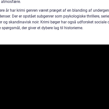
l atmosfære.
nere år har krimi genren været præget af en blanding af undergen
denser. Der er opstået subgenrer som psykologiske thrillere, ser
er og skandinavisk noir. Krimi bøger har også udforsket sociale 
e spørgsmål, der giver et dybere lag til historierne.