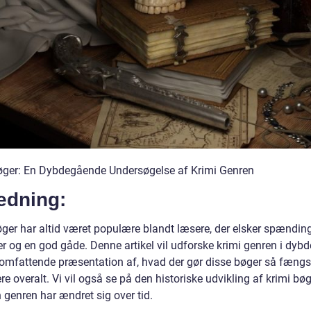
øger: En Dybdegående Undersøgelse af Krimi Genren
edning:
øger har altid været populære blandt læsere, der elsker spænding
er og en god gåde. Denne artikel vil udforske krimi genren i dyb
 omfattende præsentation af, hvad der gør disse bøger så fæng
re overalt. Vi vil også se på den historiske udvikling af krimi bø
 genren har ændret sig over tid.