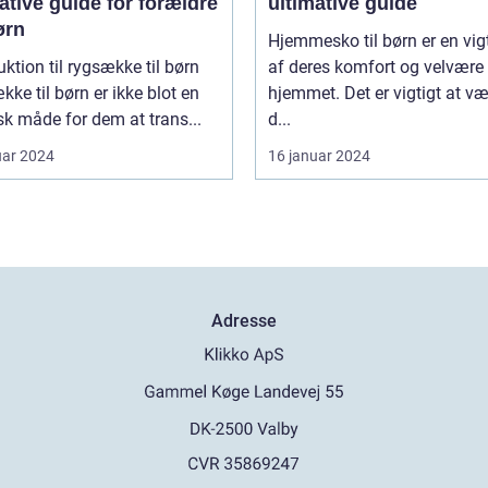
ative guide for forældre
ultimative guide
ørn
Hjemmesko til børn er en vigt
uktion til rygsække til børn
af deres komfort og velvære 
ke til børn er ikke blot en
hjemmet. Det er vigtigt at v
sk måde for dem at trans...
d...
uar 2024
16 januar 2024
Adresse