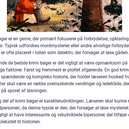
ger er en genre, der primært fokuserer på forbrydelser, opklarin
r. Typisk udforskes mordmysterier eller andre alvorlige forbrydel
er ofte placeret i rollen som detektiv, der forsøger at løse gåden.
finde de bedste krimi bøger er det vigtigt at være opmærksom på
ige faktorer. Først og fremmest er plottet afgørende. En god krim
 spændende og kompleks historie, der holder læseren hooked fra
. Der skal være en række overraskende vendinger og ledetråde, der
 på sporet af løsningen.
g del af krimi bøger er karakterudviklingen. Læseren skal kunne r
dpersonen, da denne typisk er den, der forsøger at løse mysteriet.
tigt at have interessante og veludviklede bipersoner, der tilføjer
eksitet til historien.