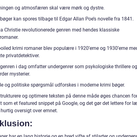
ingen og atmosfæren skal være mørk og dystre.
bøger kan spores tilbage til Edgar Allan Poe’s novelle fra 1841.
a Christie revolutionerede genren med hendes klassiske
vromaner.
oiled krimi romaner blev populære i 1920’erne og 1930’erne me
e privatdetektiver.
 genren i dag omfatter undergenrer som psykologiske thrillere o
rder mysterier.
le og politiske spørgsmål udforskes i moderne krimi bøger.
strukturere og optimere teksten på denne måde øges chancen for
st som et featured snippet på Google, og det gør det lettere for l
 hurtig oversigt over emnet.
klusion:
ger har en lang historie og en bred vifte af stilarter og undergenr