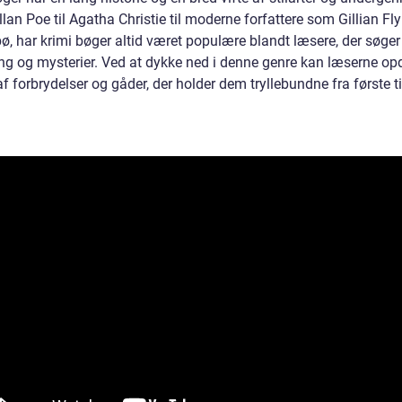
lan Poe til Agatha Christie til moderne forfattere som Gillian Fl
ø, har krimi bøger altid været populære blandt læsere, der søger
g og mysterier. Ved at dykke ned i denne genre kan læserne op
f forbrydelser og gåder, der holder dem tryllebundne fra første ti