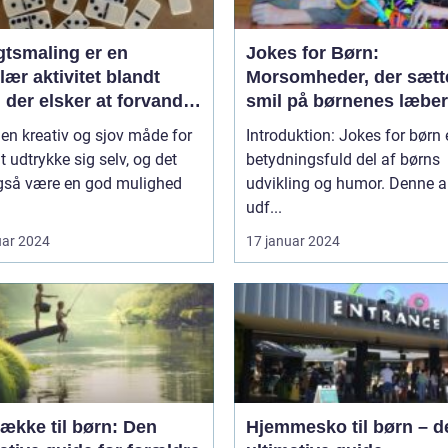
gtsmaling er en
Jokes for Børn:
ær aktivitet blandt
Morsomheder, der sætt
 der elsker at forvandle
smil på børnenes læber
il deres yndlingsfigurer
 en kreativ og sjov måde for
Introduktion: Jokes for børn 
 dyr
t udtrykke sig selv, og det
betydningsfuld del af børns
gså være en god mulighed
udvikling og humor. Denne ar
udf...
uar 2024
17 januar 2024
ække til børn: Den
Hjemmesko til børn – d