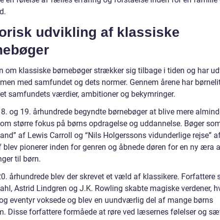
d.
orisk udvikling af klassiske
nebøger
n om klassiske børnebøger strækker sig tilbage i tiden og har ud
men med samfundet og dets normer. Gennem årene har børnelit
eret samfundets værdier, ambitioner og bekymringer.
 18. og 19. århundrede begyndte børnebøger at blive mere alminde
kom større fokus på børns opdragelse og uddannelse. Bøger som 
land” af Lewis Carroll og “Nils Holgerssons vidunderlige rejse” 
f blev pionerer inden for genren og åbnede døren for en ny æra a
nger til børn.
20. århundrede blev der skrevet et væld af klassikere. Forfattere
ahl, Astrid Lindgren og J.K. Rowling skabte magiske verdener, h
 og eventyr voksede og blev en uundværlig del af mange børns
. Disse forfattere formåede at røre ved læsernes følelser og sæ