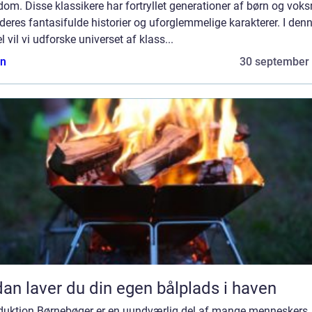
om. Disse klassikere har fortryllet generationer af børn og voks
eres fantasifulde historier og uforglemmelige karakterer. I den
el vil vi udforske universet af klass...
n
30 september
an laver du din egen bålplads i haven
oduktion Børnebøger er en uundværlig del af mange menneskers