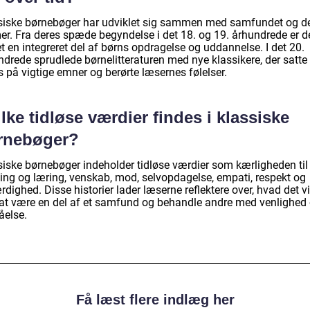
siske børnebøger har udviklet sig sammen med samfundet og d
er. Fra deres spæde begyndelse i det 18. og 19. århundrede er d
t en integreret del af børns opdragelse og uddannelse. I det 20.
ndrede sprudlede børnelitteraturen med nye klassikere, der satte
 på vigtige emner og berørte læsernes følelser.
lke tidløse værdier findes i klassiske
rnebøger?
siske børnebøger indeholder tidløse værdier som kærligheden til
ing og læring, venskab, mod, selvopdagelse, empati, respekt og
rdighed. Disse historier lader læserne reflektere over, hvad det vi
 at være en del af et samfund og behandle andre med venlighed
åelse.
Få læst flere indlæg her