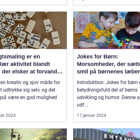
gtsmaling er en
Jokes for Børn:
ær aktivitet blandt
Morsomheder, der sætt
 der elsker at forvandle
smil på børnenes læber
il deres yndlingsfigurer
 en kreativ og sjov måde for
Introduktion: Jokes for børn 
 dyr
t udtrykke sig selv, og det
betydningsfuld del af børns
gså være en god mulighed
udvikling og humor. Denne ar
udf...
uar 2024
17 januar 2024