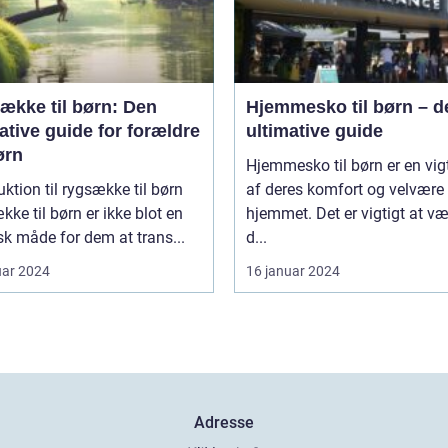
ække til børn: Den
Hjemmesko til børn – d
ative guide for forældre
ultimative guide
ørn
Hjemmesko til børn er en vigt
uktion til rygsække til børn
af deres komfort og velvære 
ke til børn er ikke blot en
hjemmet. Det er vigtigt at v
sk måde for dem at trans...
d...
uar 2024
16 januar 2024
Adresse