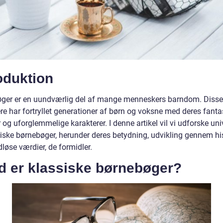
oduktion
ger er en uundværlig del af mange menneskers barndom. Disse
re har fortryllet generationer af børn og voksne med deres fanta
r og uforglemmelige karakterer. I denne artikel vil vi udforske uni
siske børnebøger, herunder deres betydning, udvikling gennem hi
dløse værdier, de formidler.
d er klassiske børnebøger?