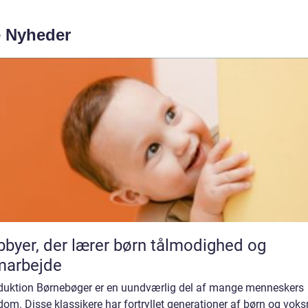
e Nyheder
byer, der lærer børn tålmodighed og
marbejde
oduktion Børnebøger er en uundværlig del af mange menneskers
om. Disse klassikere har fortryllet generationer af børn og voks