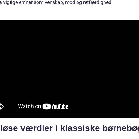
å vigtige emner som venskab, mod og retfærdighed.
løse værdier i klassiske børnebø