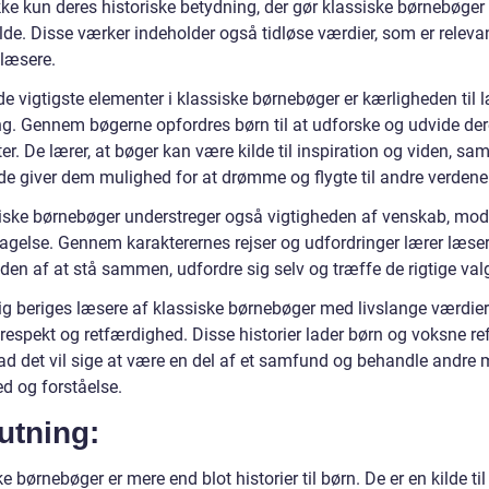
kke kun deres historiske betydning, der gør klassiske børnebøger
de. Disse værker indeholder også tidløse værdier, som er relevan
læsere.
de vigtigste elementer i klassiske børnebøger er kærligheden til
ng. Gennem bøgerne opfordres børn til at udforske og udvide de
er. De lærer, at bøger kan være kilde til inspiration og viden, sam
de giver dem mulighed for at drømme og flygte til andre verdener
iske børnebøger understreger også vigtigheden af venskab, mod
agelse. Gennem karakterernes rejser og udfordringer lærer læse
den af at stå sammen, udfordre sig selv og træffe de rigtige val
ig beriges læsere af klassiske børnebøger med livslange værdie
respekt og retfærdighed. Disse historier lader børn og voksne ref
vad det vil sige at være en del af et samfund og behandle andre
d og forståelse.
utning:
e børnebøger er mere end blot historier til børn. De er en kilde til