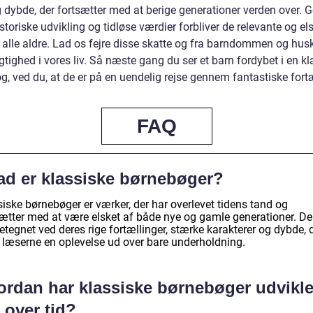
 dybde, der fortsætter med at berige generationer verden over.
storiske udvikling og tidløse værdier forbliver de relevante og el
i alle aldre. Lad os fejre disse skatte og fra barndommen og hus
gtighed i vores liv. Så næste gang du ser et barn fordybet i en kl
, ved du, at de er på en uendelig rejse gennem fantastiske fortæ
FAQ
ad er klassiske børnebøger?
iske børnebøger er værker, der har overlevet tidens tand og
sætter med at være elsket af både nye og gamle generationer. De
tegnet ved deres rige fortællinger, stærke karakterer og dybde, 
r læserne en oplevelse ud over bare underholdning.
ordan har klassiske børnebøger udvikle
 over tid?