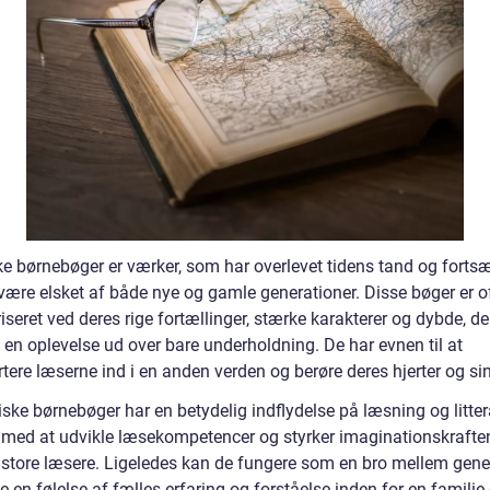
ke børnebøger er værker, som har overlevet tidens tand og fortsæ
være elsket af både nye og gamle generationer. Disse bøger er o
iseret ved deres rige fortællinger, stærke karakterer og dybde, de
 en oplevelse ud over bare underholdning. De har evnen til at
tere læserne ind i en anden verden og berøre deres hjerter og si
ske børnebøger har en betydelig indflydelse på læsning og litter
 med at udvikle læsekompetencer og styrker imaginationskrafte
store læsere. Ligeledes kan de fungere som en bro mellem gene
 en følelse af fælles erfaring og forståelse inden for en familie 