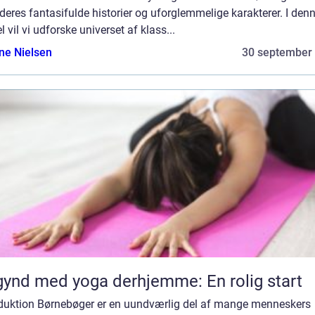
eres fantasifulde historier og uforglemmelige karakterer. I den
el vil vi udforske universet af klass...
ine Nielsen
30 september
ynd med yoga derhjemme: En rolig start
oduktion Børnebøger er en uundværlig del af mange menneskers