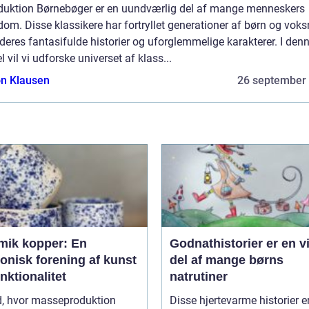
oduktion Børnebøger er en uundværlig del af mange menneskers
om. Disse klassikere har fortryllet generationer af børn og voks
eres fantasifulde historier og uforglemmelige karakterer. I den
el vil vi udforske universet af klass...
n Klausen
26 september
mik kopper: En
Godnathistorier er en v
onisk forening af kunst
del af mange børns
nktionalitet
natrutiner
id, hvor masseproduktion
Disse hjertevarme historier e