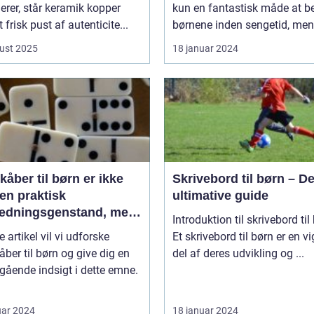
rer, står keramik kopper
kun en fantastisk måde at be
 frisk pust af autenticite...
børnene inden sengetid, men 
ust 2025
18 januar 2024
åber til børn er ikke
Skrivebord til børn – D
en praktisk
ultimative guide
ædningsgenstand, men
Introduktion til skrivebord til
en kilde til hygge og
e artikel vil vi udforske
Et skrivebord til børn er en vi
ort
ber til børn og give dig en
del af deres udvikling og ...
ående indsigt i dette emne.
uar 2024
18 januar 2024