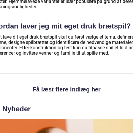
kter. Hjemmelavede varianter er især populære på grund af dere
asningsmuligheder.
rdan laver jeg mit eget druk brætspil?
t lave dit eget druk brætspil skal du først vælge et tema, definer
rne, designe spilbrættet og identificere de nødvendige materiale
nenter. Efter konstruktion og test kan du tilpasse spillet til din
rencer og invitere venner og familie til at spille med.
Få læst flere indlæg her
e Nyheder