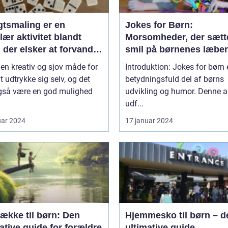
gtsmaling er en
Jokes for Børn:
ær aktivitet blandt
Morsomheder, der sætt
 der elsker at forvandle
smil på børnenes læber
il deres yndlingsfigurer
 en kreativ og sjov måde for
Introduktion: Jokes for børn 
 dyr
t udtrykke sig selv, og det
betydningsfuld del af børns
gså være en god mulighed
udvikling og humor. Denne ar
udf...
uar 2024
17 januar 2024
ække til børn: Den
Hjemmesko til børn – d
ative guide for forældre
ultimative guide