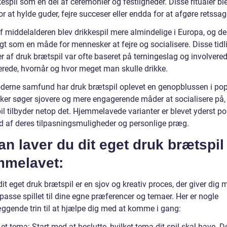
kespil som en del af ceremonier og festligheder. Disse ritualer bl
or at hylde guder, fejre succeser eller endda for at afgøre retssag
af middelalderen blev drikkespil mere almindelige i Europa, og de
gt som en måde for mennesker at fejre og socialisere. Disse tidl
r af druk brætspil var ofte baseret på terningeslag og involverede
terede, hvornår og hvor meget man skulle drikke.
oderne samfund har druk brætspil oplevet en genopblussen i popu
er søger sjovere og mere engagerende måder at socialisere på,
il tilbyder netop det. Hjemmelavede varianter er blevet yderst p
d af deres tilpasningsmuligheder og personlige præg.
n laver du dit eget druk brætspil
mmelavet:
dit eget druk brætspil er en sjov og kreativ proces, der giver dig
ilpasse spillet til dine egne præferencer og temaer. Her er nogle
ggende trin til at hjælpe dig med at komme i gang:
et tema: Start med at beslutte, hvilket tema dit spil skal have. D