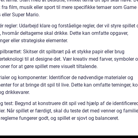
 fra film, musik eller sport til mere specifikke temaer som Game
 eller Super Mario.
ér regler: Udarbejd klare og forståelige regler, der vil styre spillet
, hvornår deltagerne skal drikke. Dette kan omfatte opgaver,
nger eller strategiske elementer.
pilbrættet: Skitser dit spilbræt på et stykke papir eller brug
rteknologi til at designe det. Vær kreativ med farver, symboler 
tioner for at gøre spillet mere visuelt tiltalende.
rialer og komponenter: Identificer de nødvendige materialer og
ter for at bringe dit spil til live. Dette kan omfatte terninger, kor
og drikkevarer.
g test: Begynd at konstruere dit spil ved hjælp af de identificere
er. Når spillet er færdigt, skal du teste det med venner og familie
t reglerne fungerer godt, og spillet er sjovt og balanceret.