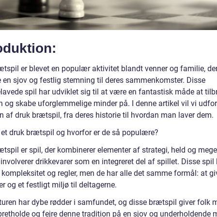
oduktion:
tspil er blevet en populær aktivitet blandt venner og familie, de
je en sjov og festlig stemning til deres sammenkomster. Disse
vede spil har udviklet sig til at være en fantastisk måde at tilbr
og skabe uforglemmelige minder på. I denne artikel vil vi udfo
 af druk brætspil, fra deres historie til hvordan man laver dem.
 et druk brætspil og hvorfor er de så populære?
tspil er spil, der kombinerer elementer af strategi, held og meget
nvolverer drikkevarer som en integreret del af spillet. Disse spil
i kompleksitet og regler, men de har alle det samme formål: at gi
er og et festligt miljø til deltagerne.
turen har dybe rødder i samfundet, og disse brætspil giver folk 
opretholde og fejre denne tradition på en sjov og underholdende 