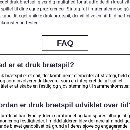
 eget druk brætspil giver dig mulighed for at udfolde din kreativit
 spillet til dine egne præferencer. Så tag fat i materialerne og gå
kabe dit eget unikke druk brætspil, der vil blive en hit til dine fr
omster og fester!
FAQ
d er et druk brætspil?
uk brætspil er et spil, der kombinerer elementer af strategi, held 
 og som involverer drikkevarer som en integreret del af spillet.
ålet er at skabe en festlig og sjov stemning til sammenkomster.
rdan er druk brætspil udviklet over tid
 brætspil har dybe rødder i samfundet og kan spores tilbage til 
onier og festligheder. I middelalderen blev de mere almindelige,
er de blevet genoplivet på grund af deres sjove og engagerende