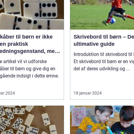
åber til børn er ikke
Skrivebord til børn – D
en praktisk
ultimative guide
ædningsgenstand, men
Introduktion til skrivebord til
en kilde til hygge og
e artikel vil vi udforske
Et skrivebord til børn er en vi
ort
ber til børn og give dig en
del af deres udvikling og ...
ående indsigt i dette emne.
uar 2024
18 januar 2024