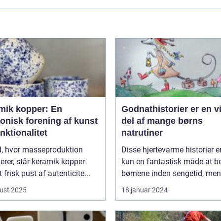
mik kopper: En
Godnathistorier er en v
onisk forening af kunst
del af mange børns
nktionalitet
natrutiner
id, hvor masseproduktion
Disse hjertevarme historier e
rer, står keramik kopper
kun en fantastisk måde at be
 frisk pust af autenticite...
børnene inden sengetid, men 
ust 2025
18 januar 2024