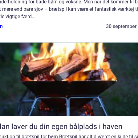
nderholdning for både børn og voksne. Men når det kommer til b
t mere end bare sjov – brætspil kan være et fantastisk værktøj ti
le vigtige færd...
n
30 september
an laver du din egen bålplads i haven
duktion til brætspil for børn Brætspil har altid været en kilde til s