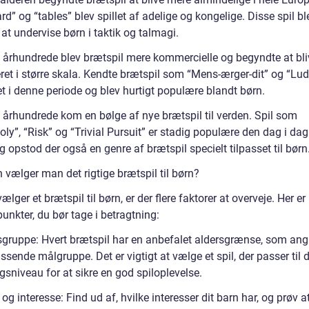
d” og “tables” blev spillet af adelige og kongelige. Disse spil bl
l at undervise børn i taktik og talmagi.
9. århundrede blev brætspil mere kommercielle og begyndte at bli
ret i større skala. Kendte brætspil som “Mens-ærger-dit” og “Lud
t i denne periode og blev hurtigt populære blandt børn.
. århundrede kom en bølge af nye brætspil til verden. Spil som
y”, “Risk” og “Trivial Pursuit” er stadig populære den dag i dag
 opstod der også en genre af brætspil specielt tilpasset til børn
 vælger man det rigtige brætspil til børn?
ælger et brætspil til børn, er der flere faktorer at overveje. Her er
punkter, du bør tage i betragtning:
sgruppe: Hvert brætspil har en anbefalet aldersgrænse, som ang
sende målgruppe. Det er vigtigt at vælge et spil, der passer til d
gsniveau for at sikre en god spiloplevelse.
g interesse: Find ud af, hvilke interesser dit barn har, og prøv 