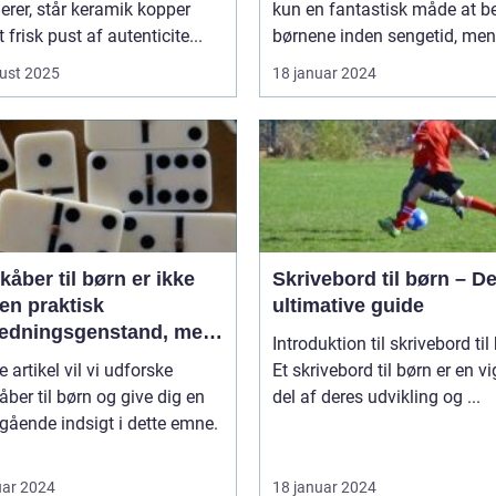
rer, står keramik kopper
kun en fantastisk måde at be
 frisk pust af autenticite...
børnene inden sengetid, men 
ust 2025
18 januar 2024
åber til børn er ikke
Skrivebord til børn – D
en praktisk
ultimative guide
ædningsgenstand, men
Introduktion til skrivebord til
en kilde til hygge og
e artikel vil vi udforske
Et skrivebord til børn er en vi
ort
ber til børn og give dig en
del af deres udvikling og ...
ående indsigt i dette emne.
uar 2024
18 januar 2024