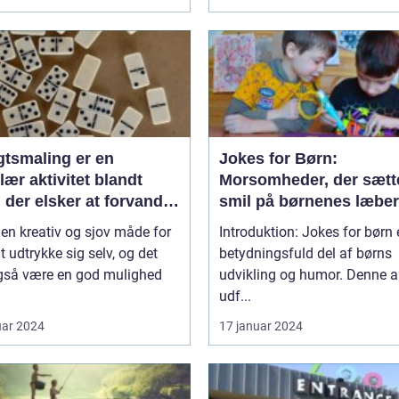
gtsmaling er en
Jokes for Børn:
ær aktivitet blandt
Morsomheder, der sætt
 der elsker at forvandle
smil på børnenes læber
il deres yndlingsfigurer
 en kreativ og sjov måde for
Introduktion: Jokes for børn 
 dyr
t udtrykke sig selv, og det
betydningsfuld del af børns
gså være en god mulighed
udvikling og humor. Denne ar
udf...
uar 2024
17 januar 2024