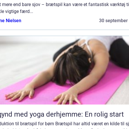
t mere end bare sjov – brætspil kan være et fantastisk værktøj ti
le vigtige færd...
ine Nielsen
30 september
ynd med yoga derhjemme: En rolig start
duktion til brætspil for børn Brætspil har altid været en kilde til s