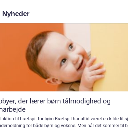
e Nyheder
byer, der lærer børn tålmodighed og
marbejde
duktion til brætspil for børn Brætspil har altid været en kilde til s
nderholdning for både børn og voksne. Men når det kommer til b