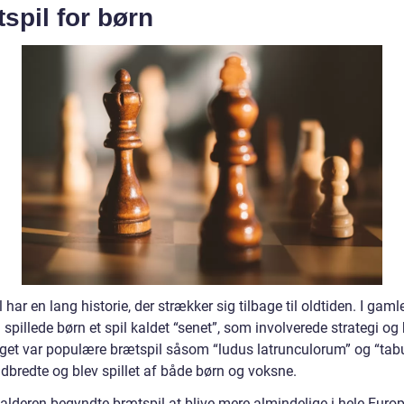
spil for børn
 har en lang historie, der strækker sig tilbage til oldtiden. I gaml
spillede børn et spil kaldet “senet”, som involverede strategi og h
get var populære brætspil såsom “ludus latrunculorum” og “tab
dbredte og blev spillet af både børn og voksne.
alderen begyndte brætspil at blive mere almindelige i hele Europ