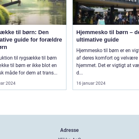
ække til børn: Den
Hjemmesko til børn – d
ative guide for forældre
ultimative guide
ørn
Hjemmesko til børn er en vigt
uktion til rygsække til børn
af deres komfort og velvære 
ke til børn er ikke blot en
hjemmet. Det er vigtigt at v
sk måde for dem at trans...
d...
uar 2024
16 januar 2024
Adresse