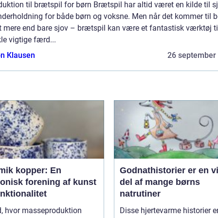
duktion til brætspil for børn Brætspil har altid været en kilde til s
nderholdning for både børn og voksne. Men når det kommer til b
t mere end bare sjov – brætspil kan være et fantastisk værktøj ti
le vigtige færd...
n Klausen
26 september
mik kopper: En
Godnathistorier er en v
onisk forening af kunst
del af mange børns
nktionalitet
natrutiner
id, hvor masseproduktion
Disse hjertevarme historier e