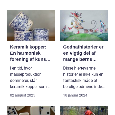
Keramik kopper:
Godnathistorier er
En harmonisk
en vigtig del af
forening af kunst
mange børns
og funktionalitet
natrutiner
I en tid, hvor
Disse hjertevarme
masseproduktion
historier er ikke kun en
dominerer, står
fantastisk måde at
keramik kopper som et
berolige børnene inden
frisk pust af
sengetid, men d...
02 august 2025
18 januar 2024
autenticite...