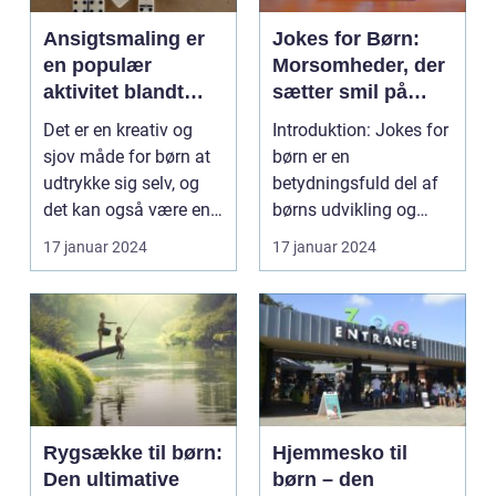
Ansigtsmaling er
Jokes for Børn:
en populær
Morsomheder, der
aktivitet blandt
sætter smil på
børn, der elsker at
børnenes læber
Det er en kreativ og
Introduktion: Jokes for
forvandle sig til
sjov måde for børn at
børn er en
deres
udtrykke sig selv, og
betydningsfuld del af
yndlingsfigurer
det kan også være en
børns udvikling og
eller dyr
god mulighed f...
humor. Denne artikel
17 januar 2024
17 januar 2024
udf...
Rygsække til børn:
Hjemmesko til
Den ultimative
børn – den