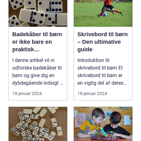
Badekåber til børn
Skrivebord til børn
er ikke bare en
– Den ultimative
praktisk
guide
beklædningsgenst
I denne artikel vil vi
Introduktion til
and, men også en
udforske badekåber til
skrivebord til børn Et
kilde til hygge og
børn og give dig en
skrivebord til børn er
komfort
dybdegående indsigt i
en vigtig del af deres
dette emne. ...
udvikling og ...
18 januar 2024
18 januar 2024